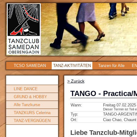
TCSO SAMEDAN
TANZ-AKTIVITÄTEN
Tanzen für Alle
EN
> Zurück
LINE DANCE
TANGO - Practica/
GRUND & HOBBY
Alle Tanzkurse
Wann:
Freitag 07.02.2025
Dieser Termin ist Teil 
TANZKURS Celerina
Typ:
TANGO-ARGENTI
Ort:
Ciao Chao, Chaunt
TANZ-VERGNÜGEN
Liebe Tanzclub-Mitgl