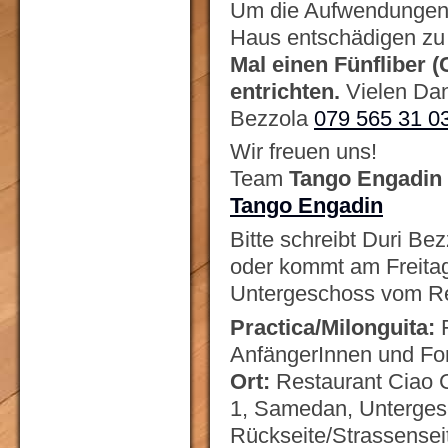
Um die Aufwendungen 
Haus entschädigen zu 
Mal einen Fünfliber (
entrichten.
Vielen Da
Bezzola
079 565 31 0
Wir freuen uns!
Team
Tango Engadin
Tango Engadin
Bitte schreibt Duri Be
oder kommt am Freitag
Untergeschoss vom Re
Practica/Milonguita:
F
AnfängerInnen und For
Ort:
Restaurant Ciao 
1, Samedan, Unterges
Rückseite/Strassenseit