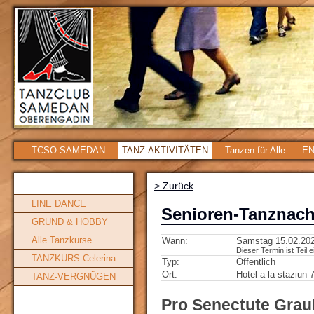
TCSO SAMEDAN
TANZ-AKTIVITÄTEN
Tanzen für Alle
EN
> Zurück
LINE DANCE
Senioren-Tanznach
GRUND & HOBBY
Alle Tanzkurse
Wann:
Samstag 15.02.202
Dieser Termin ist Teil 
TANZKURS Celerina
Typ:
Öffentlich
Ort:
Hotel a la staziun
TANZ-VERGNÜGEN
Pro Senectute Gra