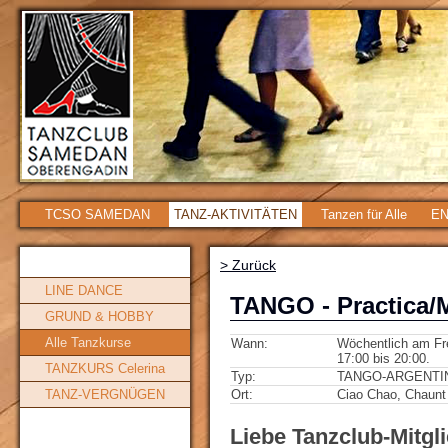
TCSO SAMEDAN
TANZ-AKTIVITÄTEN
Tanzen für Alle
EN
> Zurück
LINE DANCE
TANGO - Practica/
GRUND & HOBBY
Alle Tanzkurse
Wann:
Wöchentlich am Fre
17:00 bis 20:00.
TANZKURS Celerina
Typ:
TANGO-ARGENTI
TANZ-VERGNÜGEN
Ort:
Ciao Chao, Chaunt
Liebe Tanzclub-Mitgl