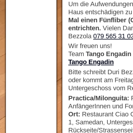
Um die Aufwendungen 
Haus entschädigen zu 
Mal einen Fünfliber (
entrichten.
Vielen Da
Bezzola
079 565 31 0
Wir freuen uns!
Team
Tango Engadin
Tango Engadin
Bitte schreibt Duri Be
oder kommt am Freitag
Untergeschoss vom Re
Practica/Milonguita:
F
AnfängerInnen und For
Ort:
Restaurant Ciao 
1, Samedan, Unterges
Rückseite/Strassenseit