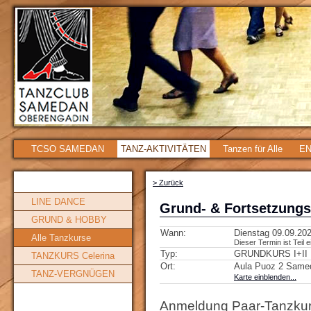
TCSO SAMEDAN
TANZ-AKTIVITÄTEN
Tanzen für Alle
EN
> Zurück
LINE DANCE
Grund- & Fortsetzung
GRUND & HOBBY
Wann:
Dienstag 09.09.202
Alle Tanzkurse
Dieser Termin ist Teil 
Typ:
GRUNDKURS I+II
TANZKURS Celerina
Ort:
Aula Puoz 2 Same
TANZ-VERGNÜGEN
Karte einblenden...
Anmeldung Paar-Tanzkur