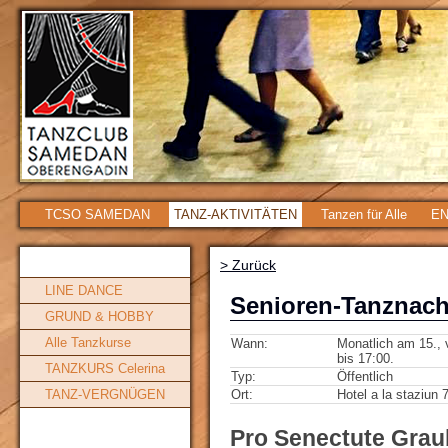
TCSO SAMEDAN
TANZ-AKTIVITÄTEN
Tanzen für Alle
EN
> Zurück
LINE DANCE
Senioren-Tanznach
GRUND & HOBBY
Alle Tanzkurse
Wann:
Monatlich am 15., 
bis 17:00.
TANZKURS Celerina
Typ:
Öffentlich
TANZ-VERGNÜGEN
Ort:
Hotel a la staziun
Pro Senectute Gra