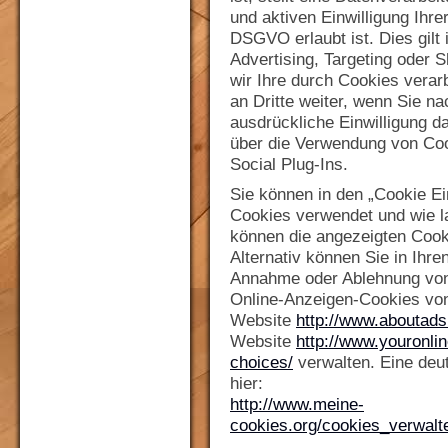
und aktiven Einwilligung Ihrer
DSGVO erlaubt ist. Dies gilt
Advertising, Targeting oder 
wir Ihre durch Cookies vera
an Dritte weiter, wenn Sie na
ausdrückliche Einwilligung da
über die Verwendung von Cook
Social Plug-Ins.
Sie können in den „Cookie Ei
Cookies verwendet und wie l
können die angezeigten Cook
Alternativ können Sie in Ihre
Annahme oder Ablehnung von 
Online-Anzeigen-Cookies vo
Website
http://www.aboutads
Website
http://www.youronli
choices/
verwalten. Eine deut
hier:
http://www.meine-
cookies.org/cookies_verwalt