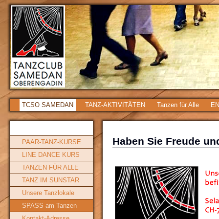
TCSO SAMEDAN
TANZ-AKTIVITÄTEN
Tanzen für Alle
EN
Haben Sie Freude u
PAAR-TANZ-KURSE
LINE DANCE KURS
TANZEN FÜR ALLE
TANZ IM SUNSTAR
Unsere Tanzlokale
SPASS am Tanzen
Kontakt-Adresse