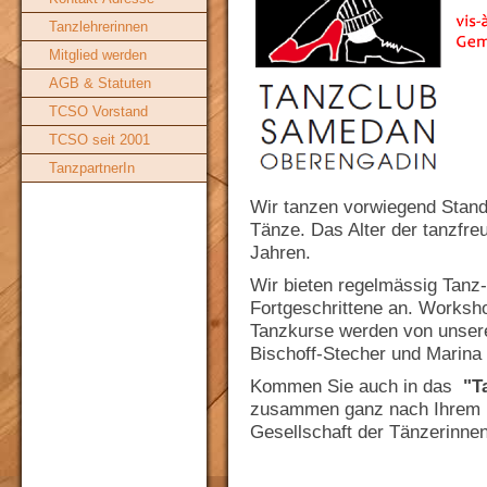
Tanzlehrerinnen
Mitglied werden
AGB & Statuten
TCSO Vorstand
TCSO seit 2001
TanzpartnerIn
Wir tanzen vorwiegend Standa
Tänze. Das Alter der tanzfre
Jahren.
Wir bieten regelmässig Tanz-
Fortgeschrittene an. Worksh
Tanzkurse werden von unsere
Bischoff-Stecher und Marina B
Kommen Sie auch in das
"Ta
zusammen ganz nach Ihrem K
Gesellschaft der Tänzerinne